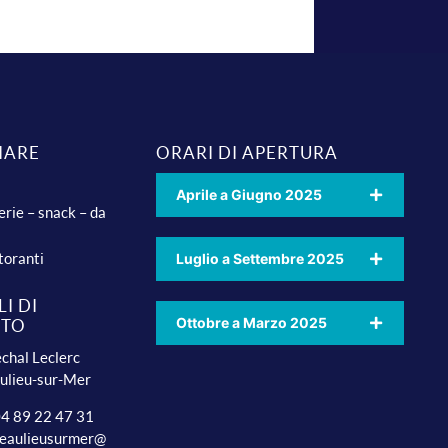
IARE
ORARI DI APERTURA
Aprile a Giugno 2025
erie – snack – da
toranti
Luglio a Settembre 2025
I DI
Ottobre a Marzo 2025
TTO
chal Leclerc
ulieu-sur-Mer
 04 89 22 47 31
beaulieusurmer@