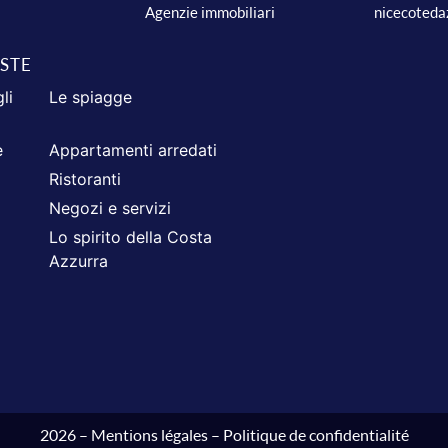
nicecoteda
Agenzie immobiliari
ISTE
li
Le spiagge
e
Appartamenti arredati
Ristoranti
Negozi e servizi
Lo spirito della Costa
Azzurra
2026 –
Mentions légales
–
Politique de confidentialité