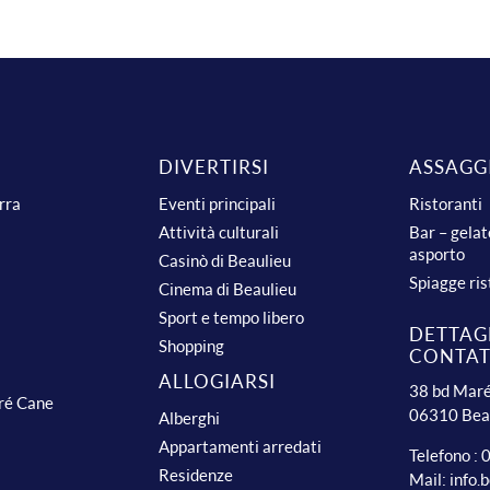
DIVERTIRSI
ASSAGG
urra
Eventi principali
Ristoranti
Attività culturali
Bar – gelat
asporto
Casinò di Beaulieu
Spiagge ris
Cinema di Beaulieu
Sport e tempo libero
DETTAGL
Shopping
CONTA
ALLOGIARSI
38 bd Maré
dré Cane
06310 Bea
Alberghi
Appartamenti arredati
Telefono :
Residenze
Mail:
info.