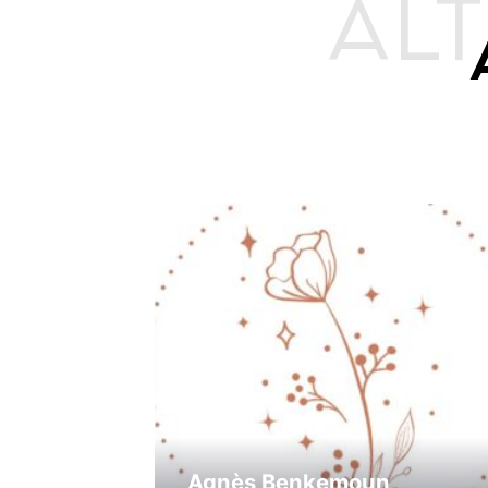
ALT
Agnès Benkemoun