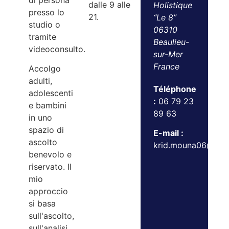
di persona
dalle 9 alle
Holistique
presso lo
21.
“Le 8”
studio o
06310
tramite
Beaulieu-
videoconsulto.
sur-Mer
France
Accolgo
adulti,
Téléphone
adolescenti
:
06 79 23
e bambini
89 63
in uno
spazio di
E-mail :
ascolto
krid.mouna06@gma
benevolo e
riservato. Il
mio
approccio
si basa
sull'ascolto,
sull'analisi