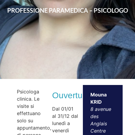
PROFESSIONE PARAMEDICA – PSICOLOGO
Psicologa
Ouvertures
Mouna
clinica. Le
KRID
visite si
Dal 01/01
8 avenue
effettuano
al 31/12 dal
des
solo su
lunedì a
Anglais
appuntamento,
venerdì
Centre