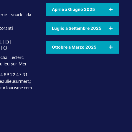
Aprile a Giugno 2025
erie – snack – da
toranti
Luglio a Settembre 2025
I DI
Ottobre a Marzo 2025
TTO
chal Leclerc
ulieu-sur-Mer
 04 89 22 47 31
beaulieusurmer@
zurtourisme.com