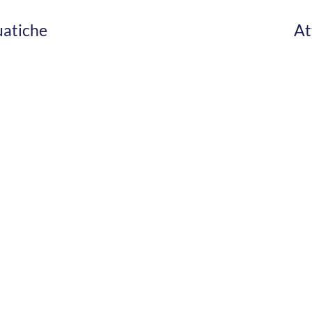
uatiche
At