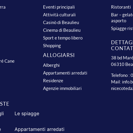
urra
Eventi principali
Ristoranti
Attività culturali
Bar – gelat
asporto
Casinò di Beaulieu
Spiagge ris
Cinema di Beaulieu
Sport e tempo libero
DETTAGL
Shopping
CONTA
ALLOGIARSI
38 bd Maré
dré Cane
06310 Bea
Alberghi
Appartamenti arredati
Telefono :
Residenze
Mail:
info.
nicecoteda
Agenzie immobiliari
ISTE
li
Le spiagge
e
Appartamenti arredati