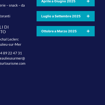
Aprile a Giugno 2025
erie – snack – da
toranti
Luglio a Settembre 2025
I DI
Ottobre a Marzo 2025
TTO
chal Leclerc
ulieu-sur-Mer
 04 89 22 47 31
beaulieusurmer@
zurtourisme.com