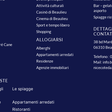
Attività culturali
Bar – gelat
asporto
Casinò di Beaulieu
Spiagge ris
Cinema di Beaulieu
Sport e tempo libero
DETTAGL
Shopping
CONTA
ALLOGIARSI
38 bd Maré
dré Cane
06310 Bea
Alberghi
Appartamenti arredati
Telefono :
Residenze
Mail:
info.
nicecoteda
Agenzie immobiliari
ISTE
li
Le spiagge
e
Appartamenti arredati
Ristoranti