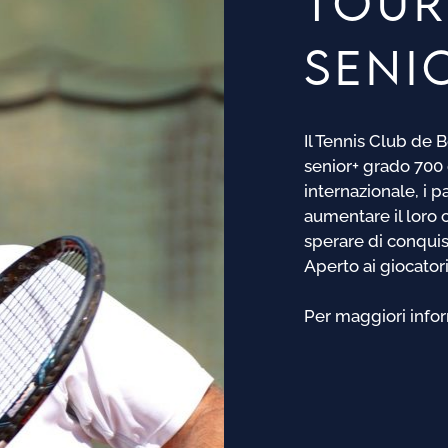
TOUR
SENI
Il Tennis Club de 
senior+ grado 700 
internazionale, i p
aumentare il loro 
sperare di conquist
Aperto ai giocatori 
Per maggiori info