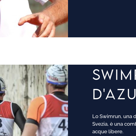
SWIM
D'AZ
Lo Swimrun, una di
Svezia, è una comb
acque libere.