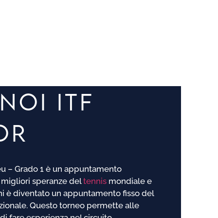
NOI ITF
OR
lieu – Grado 1 è un appuntamento
 migliori speranze del
tennis
mondiale e
ni è diventato un appuntamento fisso del
zionale. Questo torneo permette alle
i fare esperienza nel circuito