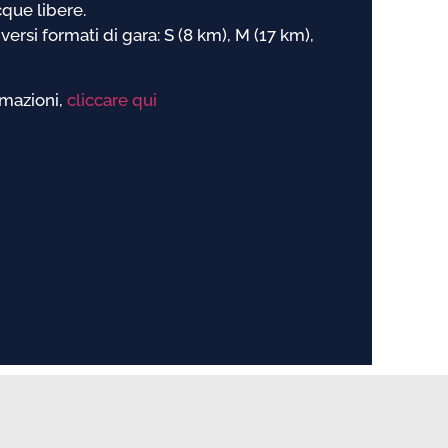
cque libere.
versi formati di gara: S (8 km), M (17 km),
rmazioni,
cliccare qui