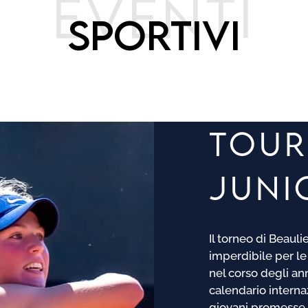
EVENTI
SPORTIVI
TOUR
JUNI
Il torneo di Beau
imperdibile per le
nel corso degli an
calendario interna
giovani promesse d