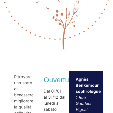
sofrolog
SOFROLOGO – PRATICA SANITARIA
Ritrovare
Ouvertures
Agnès
uno stato
Benkemoun
di
Dal 01/01
sophrologue
benessere,
al 31/12 dal
1 Rue
migliorare
lunedì a
Gauthier
la qualità
sabato
Vignal