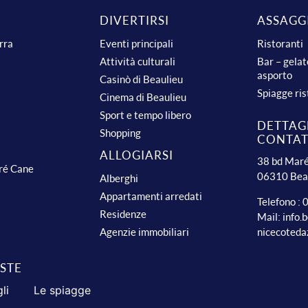
DIVERTIRSI
ASSAGG
urra
Eventi principali
Ristoranti
Attività culturali
Bar – gelat
asporto
Casinò di Beaulieu
Spiagge ris
Cinema di Beaulieu
Sport e tempo libero
DETTAGL
Shopping
CONTA
ALLOGIARSI
38 bd Maré
dré Cane
06310 Bea
Alberghi
Appartamenti arredati
Telefono :
Residenze
Mail:
info.
nicecoteda
Agenzie immobiliari
ISTE
li
Le spiagge