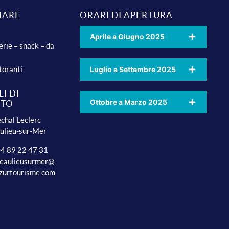
IARE
ORARI DI APERTURA
Aprile a Giugno 2025
erie – snack – da
toranti
Luglio a Settembre 2025
I DI
Ottobre a Marzo 2025
TTO
chal Leclerc
ulieu-sur-Mer
 04 89 22 47 31
beaulieusurmer@
zurtourisme.com