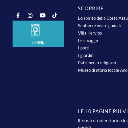
SCOPRIRE
Lo spirito della Costa Azz
Sentieri e visite guidate
Villa Kerylos
Le spiagge
Mairie
I porti
I giardini
Patrimonio religioso
Museo di storia locale An
LE 10 PAGINE PIÙ V
Il nostro calendario deg
eventi