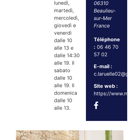
lunedì,
06310
martedì,
Beaulieu-
mercoledì,
sur-Mer
giovedì e
France
venerdì
Téléphone
dalle 10
:
06 46 70
alle 13 e
57 02
dalle 14:30
alle 19. Il
E-mail :
sabato
c.laruelle02@gmail
dalle 10
alle 19. Il
Site web :
domenica
https://www.maxan
dalle 10
alle 13.