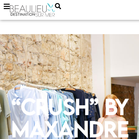
“Crush” by
Maxandre