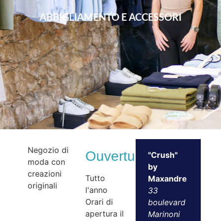
ABBIGLIAMENTO E ACCESSORI
Negozio di
Ouvertures
"Crush"
moda con
by
creazioni
Tutto
Maxandre
originali
l'anno
33
Orari di
boulevard
apertura il
Marinoni