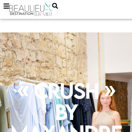
« Crush »
by