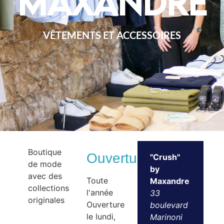
Maxandre
VÊTEMENTS ET ACCESSOIRES
Boutique
Ouvertures
"Crush"
de mode
by
avec des
Toute
Maxandre
collections
l'année
33
originales
Ouverture
boulevard
le lundi,
Marinoni