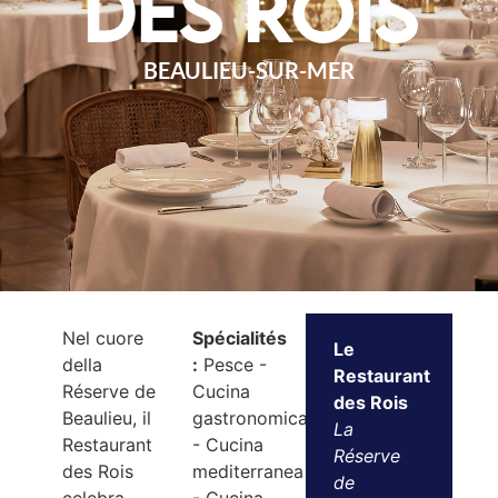
des Rois
BEAULIEU-SUR-MER
Nel cuore
Spécialités
Le
della
:
Pesce -
Restaurant
Réserve de
Cucina
des Rois
Beaulieu, il
gastronomica
La
Restaurant
- Cucina
Réserve
des Rois
mediterranea
de