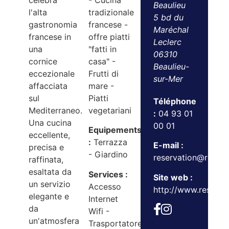
celebra
- Cucina
Beaulieu
l'alta
tradizionale
5 bd du
gastronomia
francese -
Maréchal
francese in
offre piatti
Leclerc
una
"fatti in
06310
cornice
casa" -
Beaulieu-
eccezionale
Frutti di
sur-Mer
affacciata
mare -
sul
Piatti
Téléphone
Mediterraneo.
vegetariani
:
04 93 01
Una cucina
00 01
Equipements
eccellente,
:
Terrazza
E-mail :
precisa e
- Giardino
reservation@reser
raffinata,
esaltata da
Services :
Site web :
un servizio
Accesso
http://www.reserveb
elegante e
Internet
da
Wifi -
un'atmosfera
Trasportatore