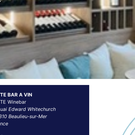
TE BAR A VIN
TE Winebar
quai Edward Whitechurch
310 Beaulieu-sur-Mer
ance