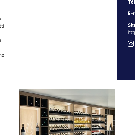
Té
E-m
a
Sit
ti
htt
o
i
ne