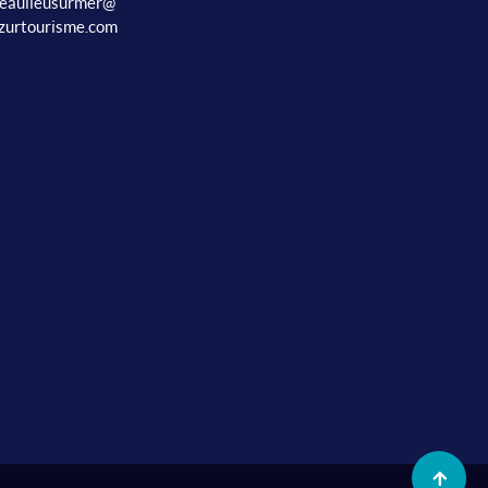
beaulieusurmer@
zurtourisme.com