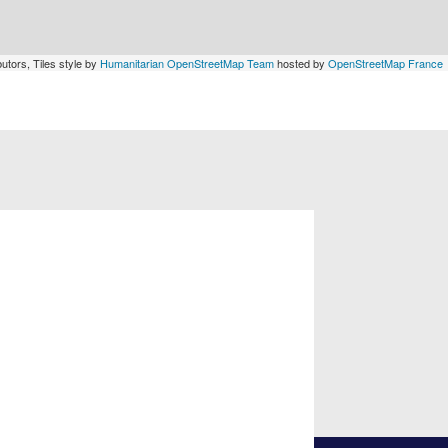
utors, Tiles style by
Humanitarian OpenStreetMap Team
hosted by
OpenStreetMap France