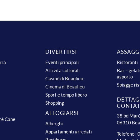
DIVERTIRSI
ASSAGG
urra
Eventi principali
Ristoranti
Attività culturali
Bar – gelat
asporto
Casinò di Beaulieu
Spiagge ris
Cinema di Beaulieu
Sport e tempo libero
DETTAGL
Shopping
CONTA
ALLOGIARSI
38 bd Maré
dré Cane
06310 Bea
Alberghi
Appartamenti arredati
Telefono :
Residenze