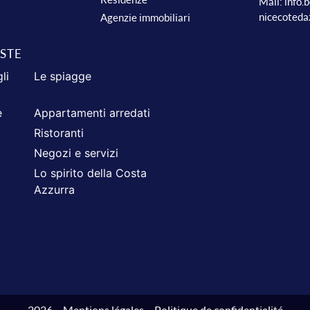
Mail:
info.
nicecoteda
Agenzie immobiliari
ISTE
li
Le spiagge
e
Appartamenti arredati
Ristoranti
Negozi e servizi
Lo spirito della Costa
Azzurra
2026 –
Mentions légales
–
Politique de confidentialité