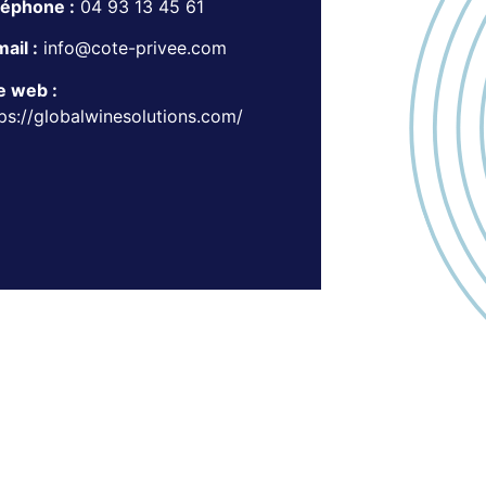
léphone :
04 93 13 45 61
ail :
info@cote-privee.com
e web :
ps://globalwinesolutions.com/