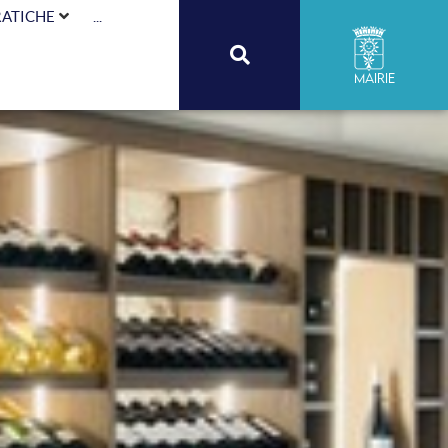
RATICHE
...
Mairie
A