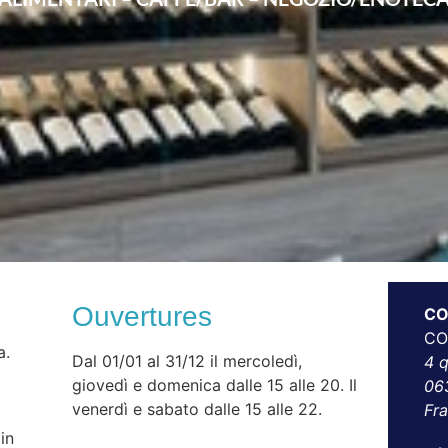
Ouvertures
CO
CO
a.
Dal 01/01 al 31/12 il mercoledì,
4 
giovedì e domenica dalle 15 alle 20. Il
06
venerdì e sabato dalle 15 alle 22.
Fr
in