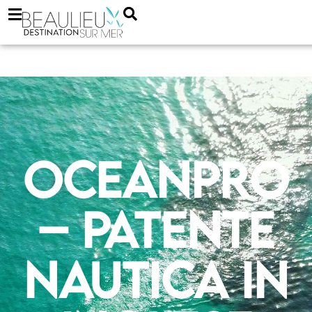
Oceanpro
– patente
nautica in