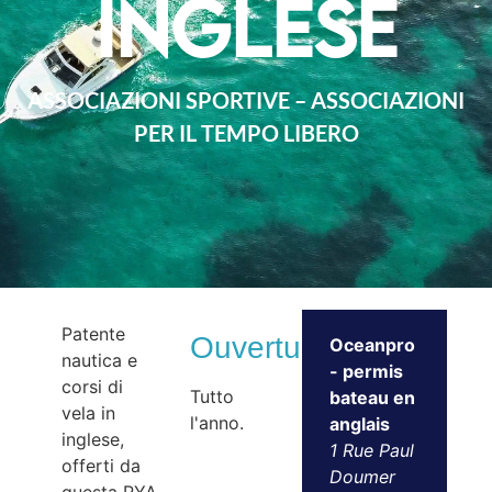
inglese
ASSOCIAZIONI SPORTIVE – ASSOCIAZIONI
PER IL TEMPO LIBERO
Patente
Ouvertures
Oceanpro
nautica e
- permis
corsi di
Tutto
bateau en
vela in
l'anno.
anglais
inglese,
1 Rue Paul
offerti da
Doumer