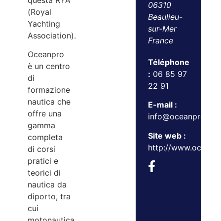
questa RYA
06310
(Royal
Beaulieu-
Yachting
sur-Mer
Association).
France
Oceanpro
Téléphone
è un centro
:
06 85 97
di
22 91
formazione
nautica che
E-mail :
offre una
info@oceanpro.co.
gamma
Site web :
completa
http://www.oceanp
di corsi
pratici e
teorici di
nautica da
diporto, tra
cui
motonautica,