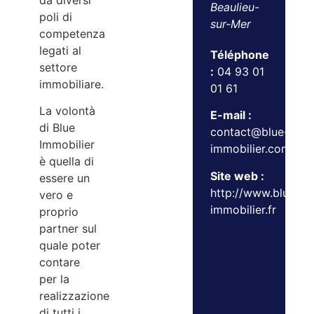
da diversi
Beaulieu-
poli di
sur-Mer
competenza
legati al
Téléphone
settore
:
04 93 01
immobiliare.
01 61
La volontà
E-mail :
di Blue
contact@blue-
Immobilier
immobilier.com
è quella di
Site web :
essere un
http://www.blue-
vero e
immobilier.fr
proprio
partner sul
quale poter
contare
per la
realizzazione
di tutti i