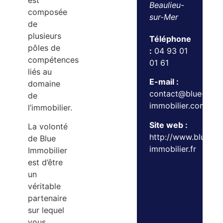
est
Beaulieu-
composée
sur-Mer
de
plusieurs
Téléphone
pôles de
:
04 93 01
compétences
01 61
liés au
E-mail :
domaine
contact@blue-
de
immobilier.com
l’immobilier.
Site web :
La volonté
http://www.blue-
de Blue
immobilier.fr
Immobilier
est d’être
un
véritable
partenaire
sur lequel
vous