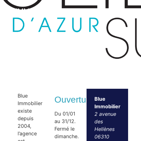
IMMOBILIER – AGENCE IMMOBILIÈRE
Blue
Ouvertures
Blue
Immobilier
Immobilier
existe
Du 01/01
2 avenue
depuis
au 31/12.
des
2004,
Fermé le
Hellènes
l’agence
dimanche.
06310