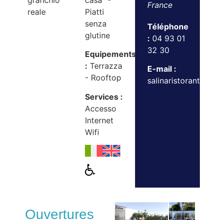
granchio
casa" -
France
reale
Piatti
senza
Téléphone
glutine
:
04 93 01
32 30
Equipements
:
Terrazza
E-mail :
- Rooftop
salinaristorante@g
Services :
Accesso
Internet
Wifi
Ouvertures