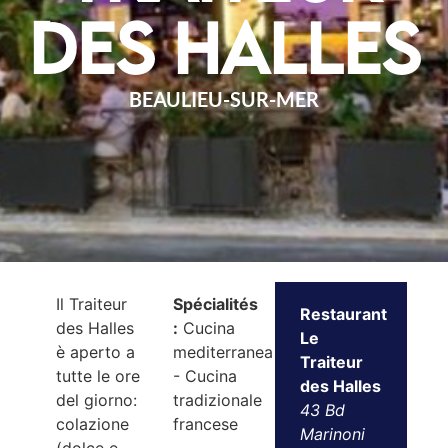
des Halles
BEAULIEU-SUR-MER
Il Traiteur
Spécialités
Restaurant
des Halles
:
Cucina
Le
è aperto a
mediterranea
Traiteur
tutte le ore
- Cucina
des Halles
del giorno:
tradizionale
43 Bd
colazione
francese
Marinoni