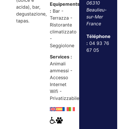
(dolce e
06310
Equipements
acida), bar,
Beaulieu-
:
Bar -
degustazione,
sur-Mer
Terrazza -
tapas.
France
Ristorante
climatizzato
Téléphone
-
:
04 93 76
Seggiolone
67 05
Services :
Animali
ammessi -
Accesso
Internet
Wifi -
Privatizzabile