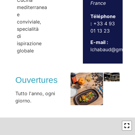
Cucina
France
mediterranea
e
Téléphone
conviviale,
:
+33 4 93
specialità
01 13 23
di
E-mail :
ispirazione
lchabaud@gmail.c
globale
Ouvertures
Tutto l'anno, ogni
giorno.