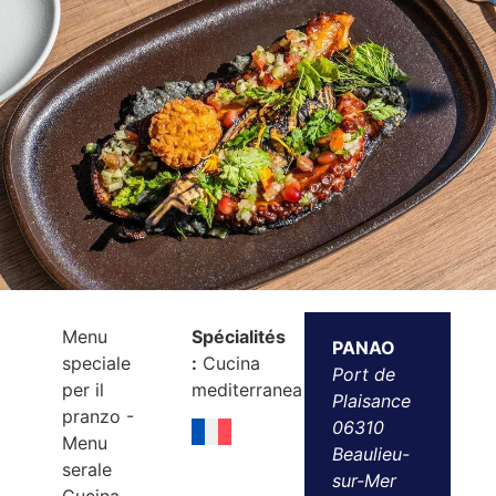
Menu
Spécialités
PANAO
speciale
:
Cucina
Port de
per il
mediterranea
Plaisance
pranzo -
06310
Menu
Beaulieu-
serale
sur-Mer