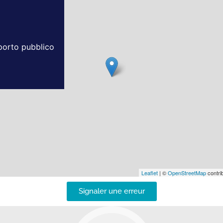
sporto pubblico
Leaflet
| ©
OpenStreetMap
contrib
Signaler une erreur