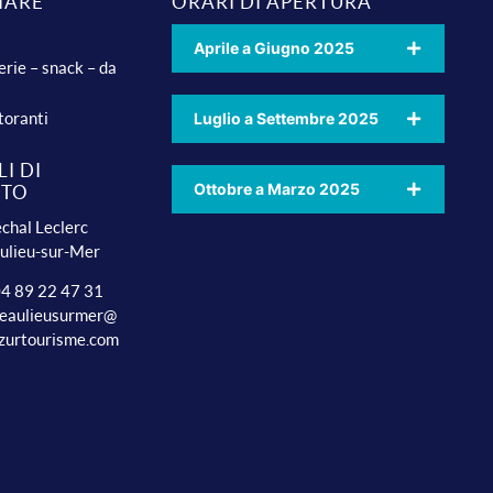
IARE
ORARI DI APERTURA
Aprile a Giugno 2025
erie – snack – da
toranti
Luglio a Settembre 2025
I DI
Ottobre a Marzo 2025
TTO
chal Leclerc
ulieu-sur-Mer
 04 89 22 47 31
beaulieusurmer@
zurtourisme.com