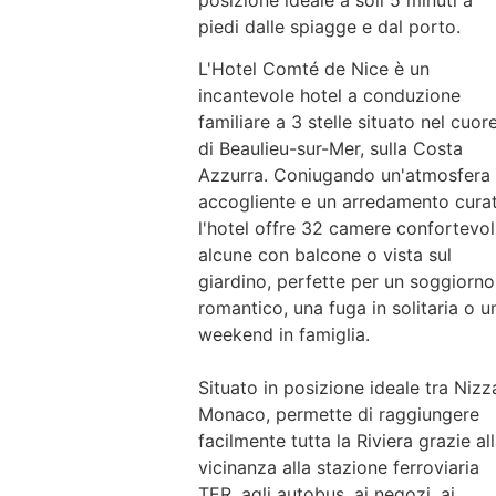
posizione ideale a soli 5 minuti a
piedi dalle spiagge e dal porto.
L'Hotel Comté de Nice è un
incantevole hotel a conduzione
familiare a 3 stelle situato nel cuor
di Beaulieu-sur-Mer, sulla Costa
Azzurra. Coniugando un'atmosfera
accogliente e un arredamento curat
l'hotel offre 32 camere confortevoli
alcune con balcone o vista sul
giardino, perfette per un soggiorno
romantico, una fuga in solitaria o u
weekend in famiglia.
Situato in posizione ideale tra Nizz
Monaco, permette di raggiungere
facilmente tutta la Riviera grazie al
vicinanza alla stazione ferroviaria
TER, agli autobus, ai negozi, ai