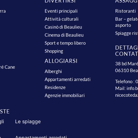
DIVERTIRSI
ASSAGG
urra
Eventi principali
Ristoranti
Attività culturali
Bar – gelat
asporto
Casinò di Beaulieu
Spiagge ris
Cinema di Beaulieu
Sport e tempo libero
DETTAGL
Shopping
CONTA
ALLOGIARSI
38 bd Maré
dré Cane
06310 Bea
Alberghi
Appartamenti arredati
Telefono :
Residenze
Mail:
info.
nicecoteda
Agenzie immobiliari
ISTE
li
Le spiagge
e
Appartamenti arredati