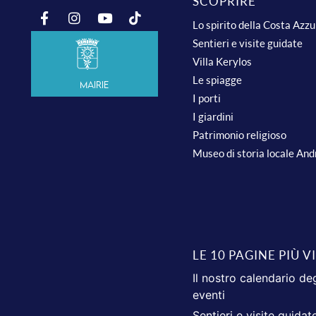
SCOPRIRE
Lo spirito della Costa Azz
Sentieri e visite guidate
Villa Kerylos
Le spiagge
Mairie
I porti
I giardini
Patrimonio religioso
Museo di storia locale An
LE 10 PAGINE PIÙ V
Il nostro calendario deg
eventi
Sentieri e visite guidat