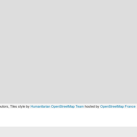
utors, Tiles style by
Humanitarian OpenStreetMap Team
hosted by
OpenStreetMap France