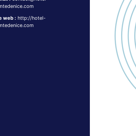
mtedenice.com
e web :
http://hotel-
mtedenice.com