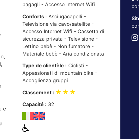
bagagli - Accesso Internet Wifi
co
Conforts :
Asciugacapelli -
Sit
Televisione via cavo/satellite -
co
Accesso Internet Wifi - Cassetta di
e
sicurezza privata - Televisione -
Lettino bebè - Non fumatore -
Materiale bebè - Aria condizionata
o,
,
Type de clientèle :
Ciclisti -
Appassionati di mountain bike -
Accoglienza gruppi
n
Classement :
Capacité :
32
a e
la