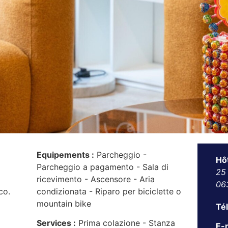
Equipements :
Parcheggio -
Hô
Parcheggio a pagamento - Sala di
25
ricevimento - Ascensore - Aria
06
co.
condizionata - Riparo per biciclette o
mountain bike
Té
Services :
Prima colazione - Stanza
E-m