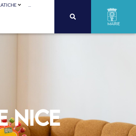
RATICHE
...
Mairie
e Nice