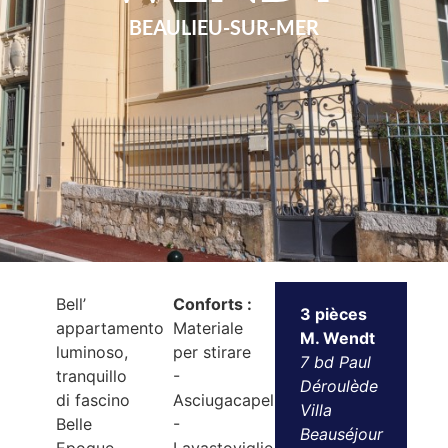
BEAULIEU-SUR-MER
Bell’
Conforts :
3 pièces
appartamento
Materiale
M. Wendt
luminoso,
per stirare
7 bd Paul
tranquillo
-
Déroulède
di fascino
Asciugacapelli
Villa
Belle
-
Beauséjour