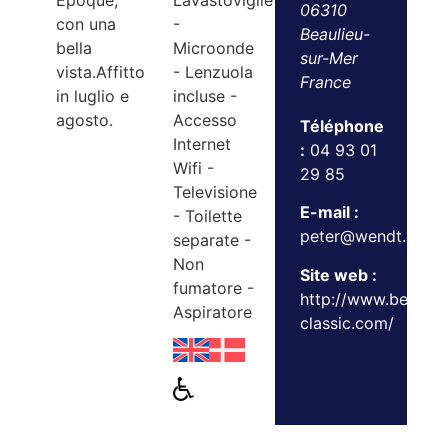
Epoque,
Lavastoviglie
06310
con una
-
Beaulieu-
bella
Microonde
sur-Mer
vista.Affitto
- Lenzuola
France
in luglio e
incluse -
agosto.
Accesso
Téléphone
Internet
:
04 93 01
Wifi -
29 85
Televisione
E-mail :
- Toilette
peter@wendt.dk
separate -
Non
Site web :
fumatore -
http://www.beaulie
Aspiratore
classic.com/