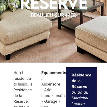
Réserve
BEAULIEU-SUR-MER
Hotel
Equipements
Résidence
residence
:
de la
di lusso, la
Ascensore
Réserve
Résidence
- Aria
30 Bd du
de la
condizionata
Maréchal
Réserve,
- Garage -
Leclerc