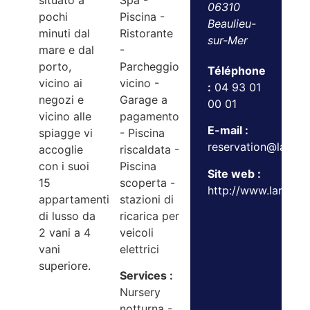
situato a
Spa -
06310
pochi
Piscina -
Beaulieu-
minuti dal
Ristorante
sur-Mer
mare e dal
-
porto,
Parcheggio
Téléphone
vicino ai
vicino -
:
04 93 01
negozi e
Garage a
00 01
vicino alle
pagamento
E-mail :
spiagge vi
- Piscina
reservation@laresi
accoglie
riscaldata -
con i suoi
Piscina
Site web :
15
scoperta -
http://www.lareside
appartamenti
stazioni di
di lusso da
ricarica per
2 vani a 4
veicoli
vani
elettrici
superiore.
Services :
Nursery
notturna -