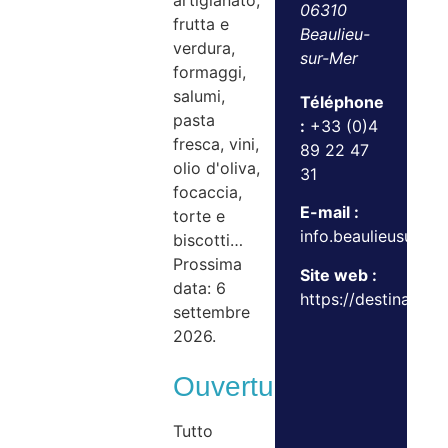
artigianato,
06310
frutta e
Beaulieu-
verdura,
sur-Mer
formaggi,
salumi,
Téléphone
pasta
:
+33 (0)4
fresca, vini,
89 22 47
olio d'oliva,
31
focaccia,
E-mail :
torte e
info.beaulieusurm
biscotti…
Prossima
Site web :
data: 6
https://destination.
settembre
2026.
Ouvertures
Tutto