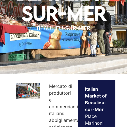
sur-Mer
BEAULIEU-SUR-MER
Mercato di
Italian
produttori
Market of
e
Beaulieu-
commercianti
sur-Mer
italiani:
Place
abbigliamento,
Marinoni