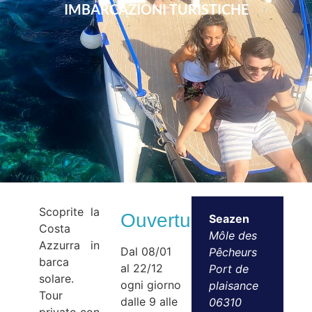
IMBARCAZIONI TURISTICHE
Scoprite la
Ouvertures
Seazen
Costa
Môle des
Azzurra in
Dal 08/01
Pêcheurs
barca
al 22/12
Port de
solare.
ogni giorno
plaisance
Tour
dalle 9 alle
06310