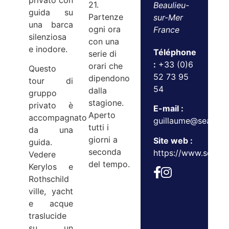
privato con
21.
Beaulieu-
guida su
Partenze
sur-Mer
una barca
ogni ora
France
silenziosa
con una
e inodore.
Téléphone
serie di
:
+33 (0)6
orari che
Questo
52 73 95
dipendono
tour di
54
dalla
gruppo
stagione.
privato è
E-mail :
Aperto
accompagnato
guillaume@seazen.f
tutti i
da una
giorni a
Site web :
guida.
seconda
https://www.seazen.
Vedere
del tempo.
Kerylos e
Rothschild
ville, yacht
e acque
traslucide
su un