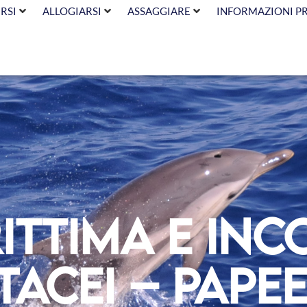
RSI
ALLOGIARSI
ASSAGGIARE
INFORMAZIONI P
ittima e in
tacei – Papee