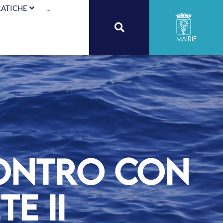
RATICHE
...
Mairie
contro con
te II