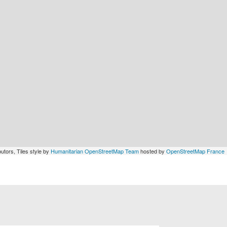
utors, Tiles style by
Humanitarian OpenStreetMap Team
hosted by
OpenStreetMap France