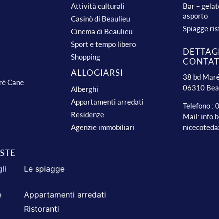
Attività culturali
Bar – gelat
asporto
Casinò di Beaulieu
Spiagge ris
Cinema di Beaulieu
Sport e tempo libero
DETTAGL
Shopping
CONTA
ALLOGIARSI
38 bd Maré
dré Cane
06310 Bea
Alberghi
Appartamenti arredati
Telefono :
Residenze
Mail:
info.
nicecoteda
Agenzie immobiliari
ISTE
li
Le spiagge
e
Appartamenti arredati
Ristoranti