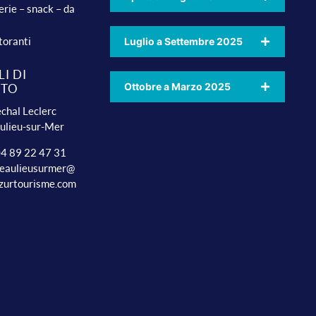
erie – snack – da
toranti
Luglio a Settembre 2025
I DI
Ottobre a Marzo 2025
TTO
chal Leclerc
ulieu-sur-Mer
 04 89 22 47 31
beaulieusurmer@
zurtourisme.com