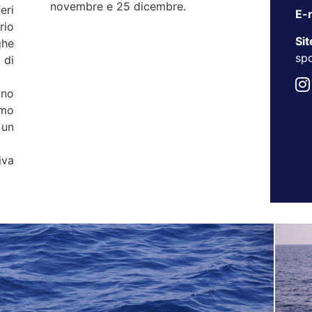
novembre e 25 dicembre.
eri
E-m
rio
Sit
ghe
spo
 di
ono
imo
un
iva