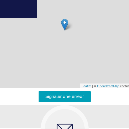
Leaflet
| ©
OpenStreetMap
contrib
Signaler une erreur