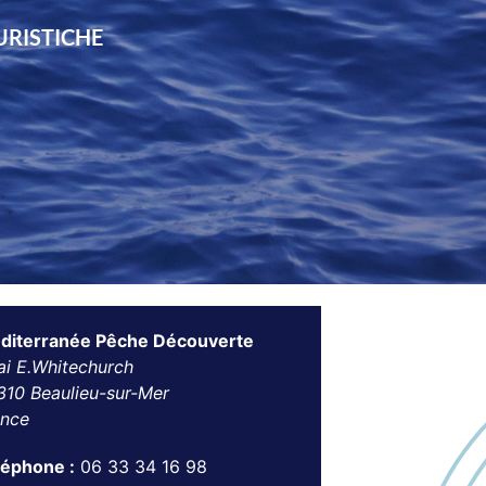
URISTICHE
diterranée Pêche Découverte
ai E.Whitechurch
310 Beaulieu-sur-Mer
ance
léphone :
06 33 34 16 98