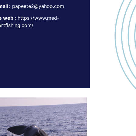
ail :
papeete2@yahoo.com
e web :
https://www.med-
rtfishing.com/