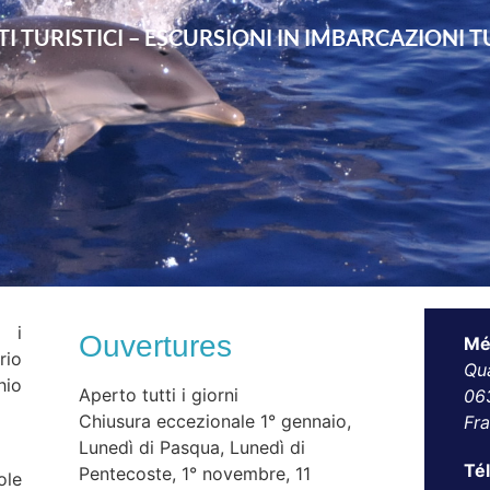
I TURISTICI – ESCURSIONI IN IMBARCAZIONI T
 i
Ouvertures
Mé
rio
Qu
hio
Aperto tutti i giorni
06
Chiusura eccezionale 1° gennaio,
Fr
Lunedì di Pasqua, Lunedì di
Té
Pentecoste, 1° novembre, 11
ole