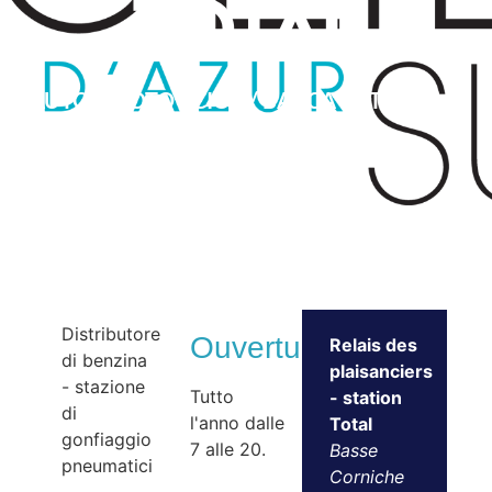
Total
AUTO / MOTO / CICLI / BARCA – STAZIONE
DI SERVIZIO
Distributore
Ouvertures
Relais des
di benzina
plaisanciers
- stazione
Tutto
- station
di
l'anno dalle
Total
gonfiaggio
7 alle 20.
Basse
pneumatici
Corniche