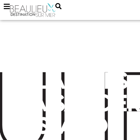
Relais des
plaisancie
– station