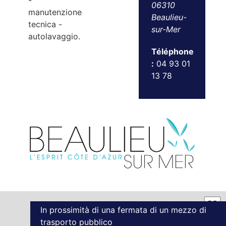
-
06310
manutenzione
Beaulieu-
tecnica -
sur-Mer
autolavaggio.
Téléphone
:
04 93 01
13 78
In prossimità di una fermata di un mezzo di
trasporto pubblico