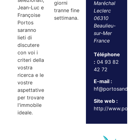
selezionati,
giorni
Maréchal
Jean-Luc e
tranne fine
Leclerc
Françoise
settimana.
06310
Portos
Beaulieu-
saranno
sur-Mer
lieti di
France
discutere
con voi i
Téléphone
criteri della
:
04 93 82
vostra
42 72
ricerca e le
E-mail :
vostre
hf@portosandpart
aspettative
per trovare
Site web :
l'immobile
http://www.portos
ideale.