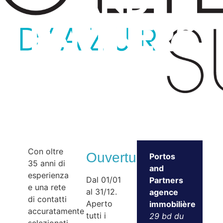
and
Partners
IMMOBILE – AGENZIA IMMOBILIARE
Con oltre
Ouvertures
Portos
35 anni di
and
esperienza
Dal 01/01
Partners
e una rete
al 31/12.
agence
di contatti
Aperto
immobilière
accuratamente
tutti i
29 bd du