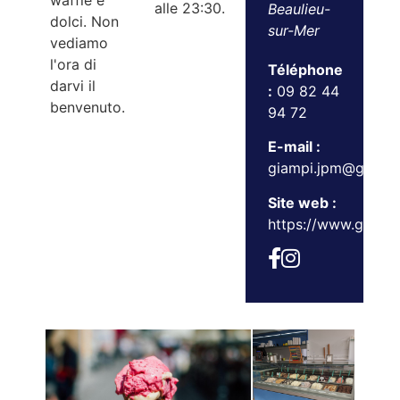
waffle e
alle 23:30.
Beaulieu-
dolci. Non
sur-Mer
vediamo
l'ora di
Téléphone
darvi il
:
09 82 44
benvenuto.
94 72
E-mail :
giampi.jpm@gmail
Site web :
https://www.giampi.