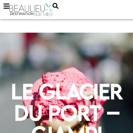
Le Glacier
du Port –