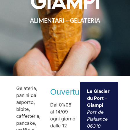
Giampi
ALIMENTARI – GELATERIA
Gelateria,
Ouvertures
Le Glacier
panini da
du Port -
asporto,
Dal 01/06
Giampi
bibite,
al 14/09
Port de
caffetteria,
ogni giorno
Plaisance
pancake,
dalle 12
06310