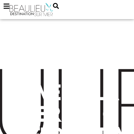
Gwenola
Pierres –