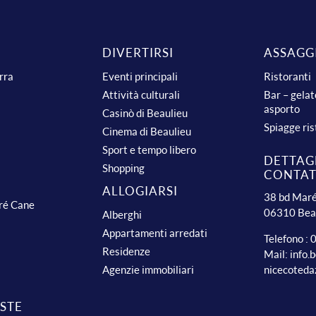
DIVERTIRSI
ASSAGG
urra
Eventi principali
Ristoranti
Attività culturali
Bar – gelat
asporto
Casinò di Beaulieu
Spiagge ris
Cinema di Beaulieu
Sport e tempo libero
DETTAGL
Shopping
CONTA
ALLOGIARSI
38 bd Maré
dré Cane
06310 Bea
Alberghi
Appartamenti arredati
Telefono :
Residenze
Mail:
info.
nicecoteda
Agenzie immobiliari
ISTE