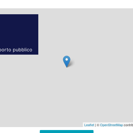
sporto pubblico
Leaflet
| ©
OpenStreetMap
contrib