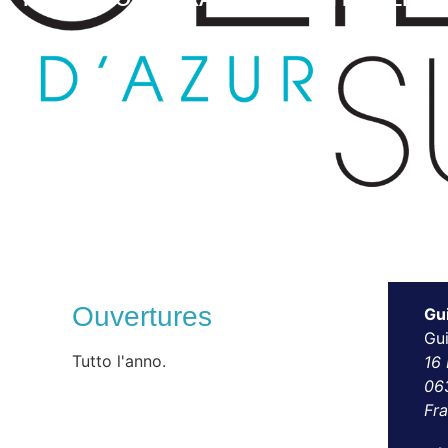
Ouvertures
Gui
Gui
Tutto l'anno.
16
06
Fr