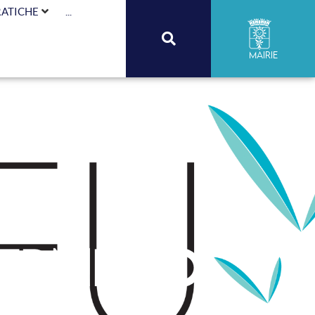
RATICHE
...
Mairie
fermiero