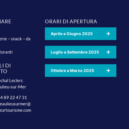
IARE
ORARI DI APERTURA
Aprile a Giugno 2025
erie – snack – da
toranti
Luglio a Settembre 2025
I DI
Ottobre a Marzo 2025
TTO
chal Leclerc
ulieu-sur-Mer
 04 89 22 47 31
beaulieusurmer@
zurtourisme.com