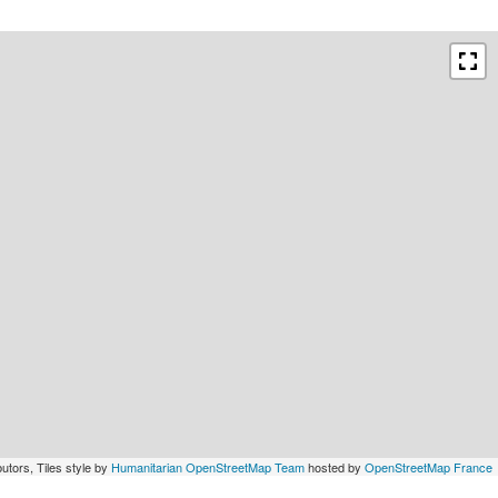
utors, Tiles style by
Humanitarian OpenStreetMap Team
hosted by
OpenStreetMap France