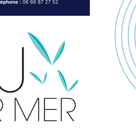
léphone :
06 66 87 27 52