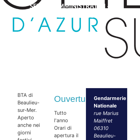
SERVIZI AMMINISTRATIVI –
GENDARMERIA
BTA di
Ouvertures
Gendarmerie
Beaulieu-
Nationale
sur-Mer.
Tutto
rue Marius
Aperto
l'anno
Maiffret
anche nei
Orari di
06310
giorni
apertura il
Beaulieu-