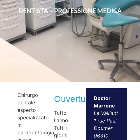
DENTISTA – PROFESSIONE MEDICA
Chirurgo
Ouvertures
Doctor
dentale
Marrone
esperto
Tutto
Le Vaillant
specializzato
l'anno.
1 rue Paul
in
Tutti i
Doumer
parodontologia,
giorni
06310