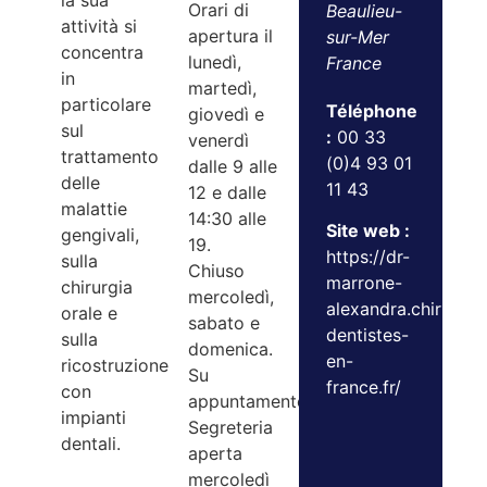
la sua
Orari di
Beaulieu-
attività si
apertura il
sur-Mer
concentra
lunedì,
France
in
martedì,
particolare
Téléphone
giovedì e
sul
:
00 33
venerdì
trattamento
(0)4 93 01
dalle 9 alle
delle
11 43
12 e dalle
malattie
14:30 alle
Site web :
gengivali,
19.
https://dr-
sulla
Chiuso
marrone-
chirurgia
mercoledì,
alexandra.chirurgie
orale e
sabato e
dentistes-
sulla
domenica.
en-
ricostruzione
Su
france.fr/
con
appuntamento.
impianti
Segreteria
dentali.
aperta
mercoledì