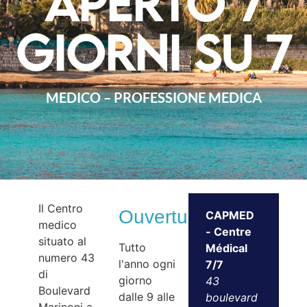
aperto 7
giorni su 7
MEDICO – PROFESSIONE MEDICA
Il Centro
Ouvertures
CAPMED
medico
- Centre
situato al
Tutto
Médical
numero 43
l'anno ogni
7/7
di
giorno
43
Boulevard
dalle 9 alle
boulevard