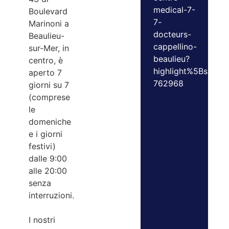
medical-7-
Boulevard
7-
Marinoni a
docteurs-
Beaulieu-
cappellino-
sur-Mer, in
beaulieu?
centro, è
highlight%5Bspeci
aperto 7
762968
giorni su 7
(comprese
le
domeniche
e i giorni
festivi)
dalle 9:00
alle 20:00
senza
interruzioni.
I nostri