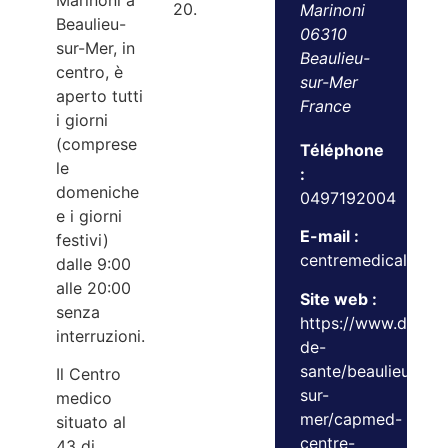
Marinoni a
20.
Marinoni
Beaulieu-
06310
sur-Mer, in
Beaulieu-
centro, è
sur-Mer
aperto tutti
France
i giorni
(comprese
Téléphone
le
:
domeniche
0497192004
e i giorni
E-mail :
festivi)
centremedicalcap
dalle 9:00
alle 20:00
Site web :
senza
https://www.doctoli
interruzioni.
de-
sante/beaulieu-
Il Centro
sur-
medico
mer/capmed-
situato al
centre-
43 di