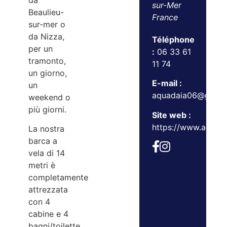
da
sur-Mer
Beaulieu-
France
sur-mer o
da Nizza,
Téléphone
per un
:
06 33 61
tramonto,
11 74
un giorno,
E-mail :
un
aquadaia06@gmail
weekend o
più giorni.
Site web :
https://www.aquadai
La nostra
barca a
vela di 14
metri è
completamente
attrezzata
con 4
cabine e 4
bagni/toilette.