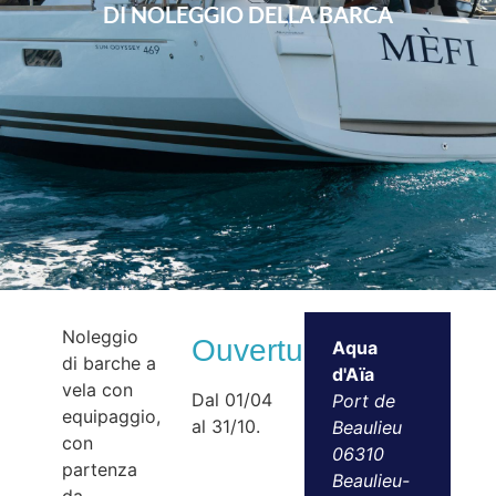
DI NOLEGGIO DELLA BARCA
Noleggio
Ouvertures
Aqua
di barche a
d'Aïa
vela con
Dal 01/04
Port de
equipaggio,
al 31/10.
Beaulieu
con
06310
partenza
Beaulieu-