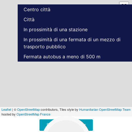
Centro città
Città
In prossimità di una stazione
In prossimità di una fermata di un mezzo di
trasporto pubblico
Fermata autobus a meno di 500 m
Leaflet
| ©
OpenStreetMap
contributors, Tiles style by
Humanitarian OpenStreetMap Team
hosted by
OpenStreetMap France
Signaler une erreur