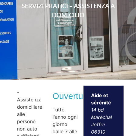
SERVIZI PRATICI – ASSISTENZA A
DOMICILIO
-
Ouvertures
Aide et
Assistenza
sérénité
domiciliare
Tutto
14 bd
alle
l'anno ogni
Maréchal
persone
giorno
Joffre
non auto
dalle 7 alle
06310