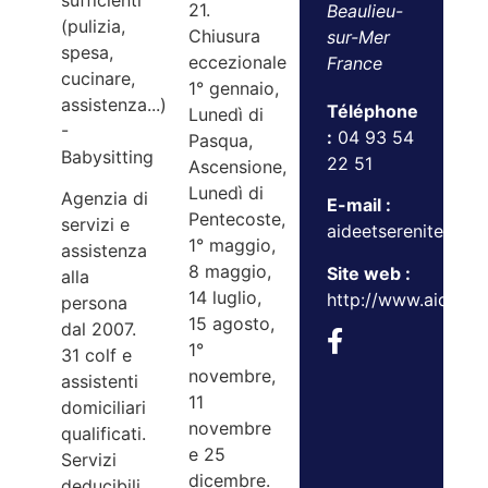
sufficienti
21.
Beaulieu-
(pulizia,
Chiusura
sur-Mer
spesa,
eccezionale
France
cucinare,
1° gennaio,
assistenza...)
Téléphone
Lunedì di
-
:
04 93 54
Pasqua,
Babysitting
22 51
Ascensione,
Lunedì di
Agenzia di
E-mail :
Pentecoste,
servizi e
aideetserenite@ora
1° maggio,
assistenza
8 maggio,
Site web :
alla
14 luglio,
http://www.aideetse
persona
15 agosto,
dal 2007.
1°
31 colf e
novembre,
assistenti
11
domiciliari
novembre
qualificati.
e 25
Servizi
dicembre.
deducibili