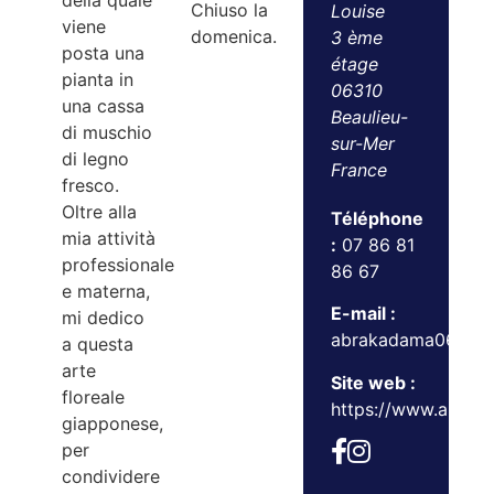
della quale
Chiuso la
Louise
viene
domenica.
3 ème
posta una
étage
pianta in
06310
una cassa
Beaulieu-
di muschio
sur-Mer
di legno
France
fresco.
Oltre alla
Téléphone
mia attività
:
07 86 81
professionale
86 67
e materna,
E-mail :
mi dedico
abrakadama06@gm
a questa
arte
Site web :
floreale
https://www.abrak
giapponese,
per
condividere