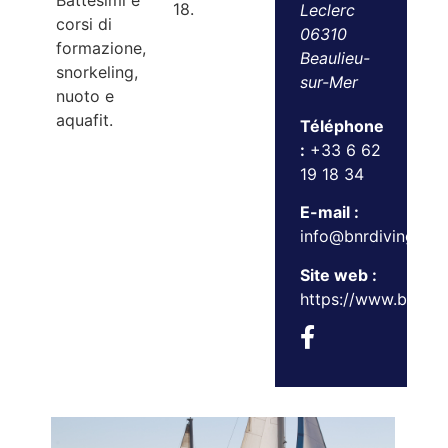
Battesimi e
18.
Leclerc
corsi di
06310
formazione,
Beaulieu-
snorkeling,
sur-Mer
nuoto e
aquafit.
Téléphone
:
+33 6 62
19 18 34
E-mail :
info@bnrdiving.co
Site web :
https://www.bnrdiv