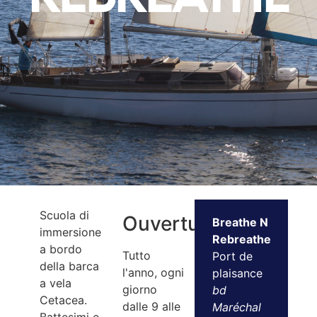
Scuola di
Ouvertures
Breathe N
immersione
Rebreathe
a bordo
Tutto
Port de
della barca
l'anno, ogni
plaisance
a vela
giorno
bd
Cetacea.
dalle 9 alle
Maréchal