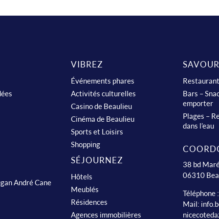
VIBREZ
SAVOUR
Événements phares
Restauran
dées
Activités culturelles
Bars – Snac
emporter
Casino de Beaulieu
Plages – Re
Cinéma de Beaulieu
dans l’eau
Sports et Loisirs
Shopping
COORD
SÉJOURNEZ
38 bd Maré
06310 Bea
Hôtels
ugan André Cane
Meublés
Téléphone 
Résidences
Mail:
info.
nicecoteda
Agences immobilières