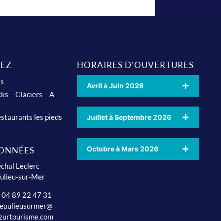
EZ
HORAIRES D'OUVERTURES
ts
Avril à Juin 2026
ks – Glaciers – A
staurants les pieds
Juillet à Septembre 2026
Octobre à Mars 2026
ONNÉES
chal Leclerc
ulieu-sur-Mer
: 04 89 22 47 31
beaulieusurmer@
zurtourisme.com