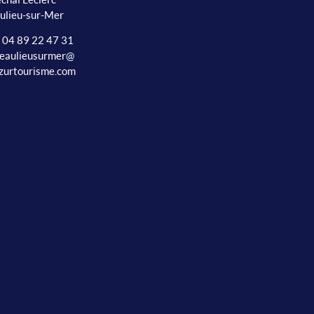
ulieu-sur-Mer
: 04 89 22 47 31
beaulieusurmer@
zurtourisme.com