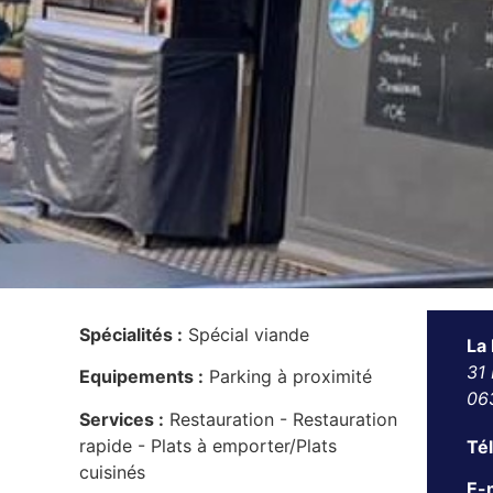
Spécialités :
Spécial viande
La 
31 
Equipements :
Parking à proximité
06
Services :
Restauration - Restauration
rapide - Plats à emporter/Plats
Té
cuisinés
E-m