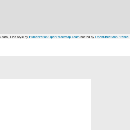
utors, Tiles style by
Humanitarian OpenStreetMap Team
hosted by
OpenStreetMap France