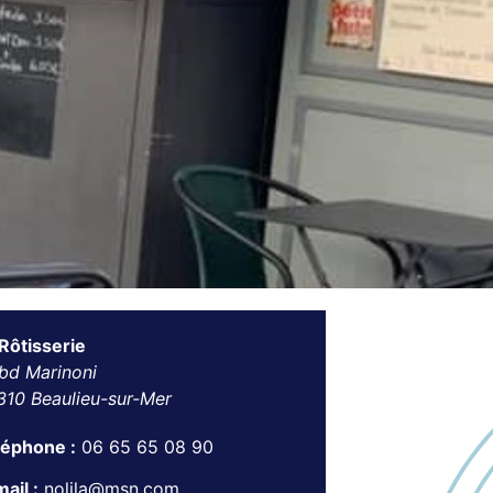
Rôtisserie
bd Marinoni
310 Beaulieu-sur-Mer
léphone :
06 65 65 08 90
ail :
nolila@msn.com