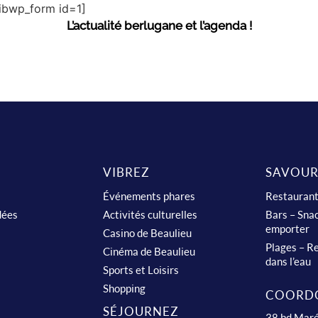
sibwp_form id=1]
L’actualité berlugane et l’agenda !
VIBREZ
SAVOUR
Événements phares
Restauran
dées
Activités culturelles
Bars – Snac
emporter
Casino de Beaulieu
Plages – Re
Cinéma de Beaulieu
dans l’eau
Sports et Loisirs
Shopping
COORD
SÉJOURNEZ
38 bd Maré