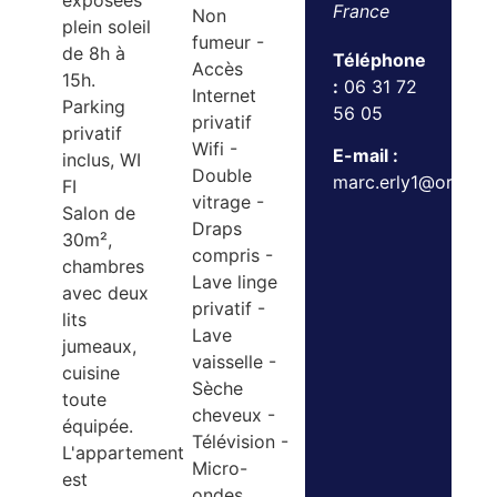
exposées
France
Non
plein soleil
fumeur -
de 8h à
Téléphone
Accès
15h.
:
06 31 72
Internet
Parking
56 05
privatif
privatif
Wifi -
E-mail :
inclus, WI
Double
marc.erly1@orange.
FI
vitrage -
Salon de
Draps
30m²,
compris -
chambres
Lave linge
avec deux
privatif -
lits
Lave
jumeaux,
vaisselle -
cuisine
Sèche
toute
cheveux -
équipée.
Télévision -
L'appartement
Micro-
est
ondes