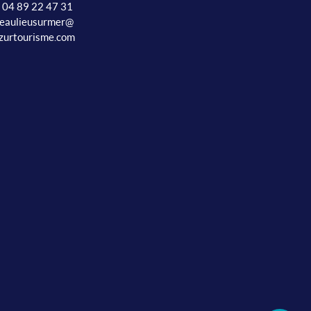
: 04 89 22 47 31
beaulieusurmer@
zurtourisme.com