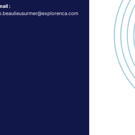
ail :
fo.beaulieusurmer@explorenca.com