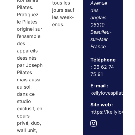
Romana’s
tous les
Avenue
Pilates.
jours sauf
des
Pratiquez
les week-
anglais
le Pilates
ends.
06310
originel sur
Beaulieu-
l’ensemble
sur-Mer
des
France
appareils
dessinés
Téléphone
par Joseph
:
06 62 74
Pilates
75 91
mais aussi
E-mail :
au sol,
kellylovespilates@
dans ce
studio
Site web :
exclusif, en
https://kellylovesp
cours
privé, duo,
wall unit,