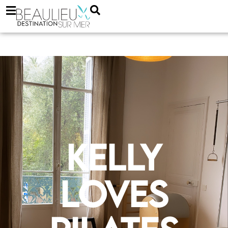
Kelly
loves