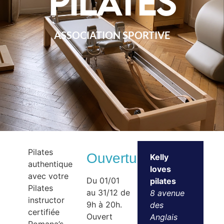
pilates
ASSOCIATION SPORTIVE
Pilates
Ouvertures
Kelly
authentique
loves
avec votre
Du 01/01
pilates
Pilates
au 31/12 de
8 avenue
instructor
9h à 20h.
des
certifiée
Ouvert
Anglais