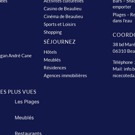
dées
Activités culturelles
Bars – Snac
emporter
Casino de Beaulieu
Plages – Re
Cinéma de Beaulieu
dans l’eau
Sports et Loisirs
Shopping
COORD
SÉJOURNEZ
38 bd Maré
06310 Bea
Hôtels
ugan André Cane
Meublés
Téléphone 
Résidences
Mail:
info.
nicecoteda
Agences immobilières
LES PLUS VUES
Les Plages
Meublés
Restaurants