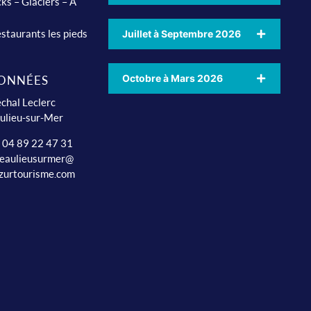
ks – Glaciers – A
staurants les pieds
Juillet à Septembre 2026
Octobre à Mars 2026
ONNÉES
chal Leclerc
ulieu-sur-Mer
: 04 89 22 47 31
beaulieusurmer@
zurtourisme.com