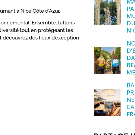
MA
PA
urnant à Nice Côte d’Azur.
MU
DU
ronnemental. Ensemble, luttons
NI
iversité tout en protégeant les
et découvrez des lieux d’exception
NO
D’
DA
BE
ME
BA
PR
NE
CA
FR