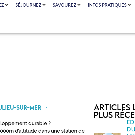
EZ
SÉJOURNEZ
SAVOUREZ
INFOS PRATIQUES
gez responsa
Articles 
ulieu-sur-Mer
plus réc
ÉD
veloppement durable ?
DU
000m d’altitude dans une station de