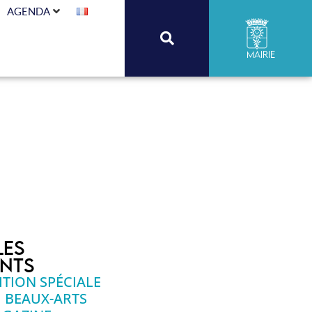
AGENDA
Mairie
ble !
les
ents
ITION SPÉCIALE
 BEAUX-ARTS