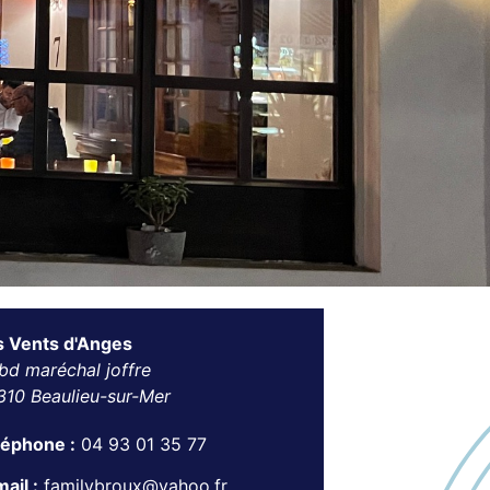
s Vents d'Anges
bd maréchal joffre
310 Beaulieu-sur-Mer
léphone :
04 93 01 35 77
ail :
familybroux@yahoo.fr