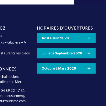
EZ
HORAIRES D'OUVERTURES
ts
Avril à Juin 2026
ks – Glaciers – A
staurants les pieds
Juillet à Septembre 2026
Octobre à Mars 2026
ONNÉES
chal Leclerc
ulieu-sur-Mer
: 04 89 22 47 31
beaulieusurmer@
zurtourisme.com