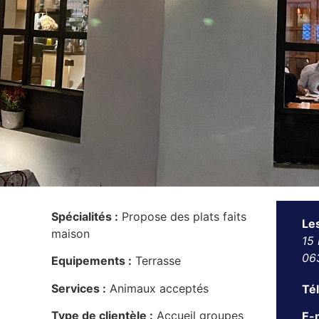
Spécialités :
Propose des plats faits
Le
maison
15 
06
Equipements :
Terrasse
Services :
Animaux acceptés
Té
Type de clientèle :
Accueil groupes
E-m