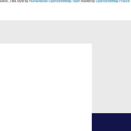
utors, Tiles style by
Humanitarian OpenStreetMap Team
hosted by
OpenStreetMap France