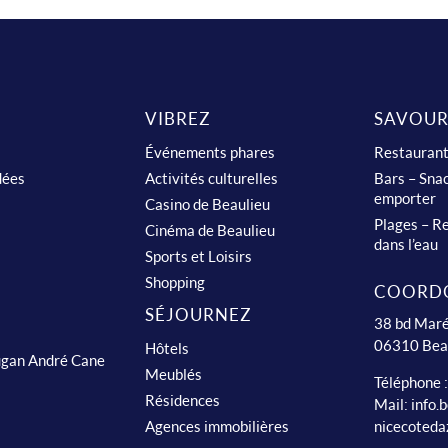
VIBREZ
SAVOUR
Événements phares
Restauran
dées
Activités culturelles
Bars – Snac
emporter
Casino de Beaulieu
Plages – Re
Cinéma de Beaulieu
dans l’eau
Sports et Loisirs
Shopping
COORD
SÉJOURNEZ
38 bd Maré
06310 Bea
Hôtels
ugan André Cane
Meublés
Téléphone 
Résidences
Mail:
info.
nicecoteda
Agences immobilières