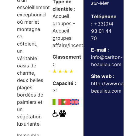
d'un
Type de
sur-Mer
ensoleillement
clientèle :
exceptionnel
Accueil
Téléphone
où mer et
groupes -
:
+33(0)4
montagne
Accueil
93 01 44
se
groupes
70
côtoient,
affaire/incentive
E-mail :
un
Classement
info@carlton-
véritable
:
beaulieu.com
oasis de
charme,
Site web :
deux belles
Capacité :
http://www.carlton
plages
31
beaulieu.com
bordées de
palmiers et
un
végétation
luxuriante.
Immeuble