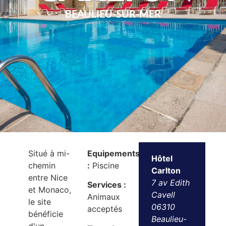
BEAULIEU-SUR-MER
Situé à mi-
Equipements
Hôtel
chemin
:
Piscine
Carlton
entre Nice
7 av Edith
Services :
et Monaco,
Cavell
Animaux
le site
06310
acceptés
bénéficie
Beaulieu-