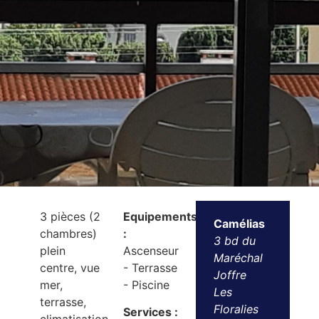
3 pièces (2
Equipements
Camélias
chambres)
:
3 bd du
plein
Ascenseur
Maréchal
centre, vue
- Terrasse
Joffre
mer,
- Piscine
Les
terrasse,
Floralies
Services :