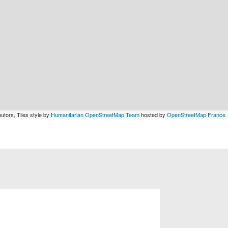
utors, Tiles style by
Humanitarian OpenStreetMap Team
hosted by
OpenStreetMap France