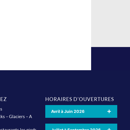
EZ
HORAIRES D'OUVERTURES
ts
Avril à Juin 2026
ks – Glaciers – A
staurants les pieds
Juillet à Septembre 2026