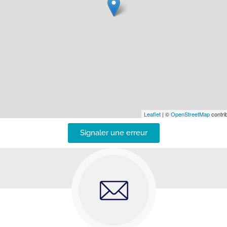
Leaflet
| ©
OpenStreetMap
contrib
Signaler une erreur