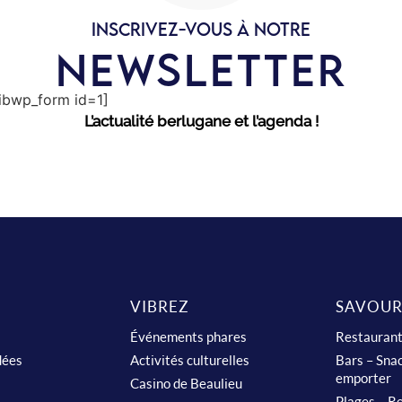
INSCRIVEZ-VOUS À NOTRE
NEWSLETTER
sibwp_form id=1]
L’actualité berlugane et l’agenda !
VIBREZ
SAVOUR
Événements phares
Restauran
dées
Activités culturelles
Bars – Snac
emporter
Casino de Beaulieu
Plages – Re