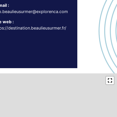
ail :
fo.beaulieusurmer@explorenca.com
e web :
ps://destination.beaulieusurmer.fr/