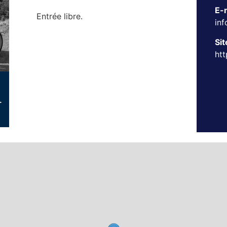
E-m
Entrée libre.
in
Sit
htt