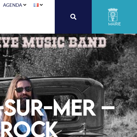
AGENDA
Mairie
-sur-Mer –
/Rock