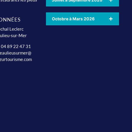
Octobre à Mars 2026
ONNÉES
chal Leclerc
ulieu-sur-Mer
: 04 89 22 47 31
beaulieusurmer@
zurtourisme.com