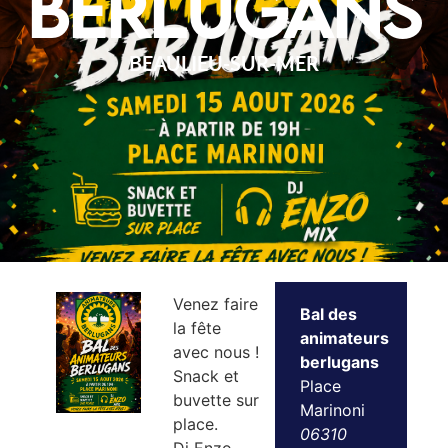
berlugans
BEAULIEU-SUR-MER
Venez faire
Bal des
la fête
animateurs
avec nous !
berlugans
Snack et
Place
buvette sur
Marinoni
place.
06310