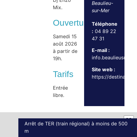
Dj Enzo
Beaulieu-
Mix.
sur-Mer
Ouvertures
Téléphone
:
04 89 22
Samedi 15
47 31
août 2026
E-mail :
à partir de
info.beaulieusurm
19h.
Site web :
Tarifs
https://destination.
Entrée
libre.
Arrêt de TER (train régional) à moins de 500
m