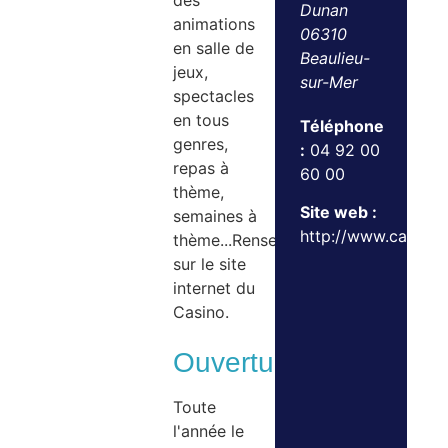
des
Dunan
animations
06310
en salle de
Beaulieu-
jeux,
sur-Mer
spectacles
en tous
Téléphone
genres,
:
04 92 00
repas à
60 00
thème,
Site web :
semaines à
http://www.casino
thème...Renseignements
sur le site
internet du
Casino.
Ouvertures
Toute
l'année le