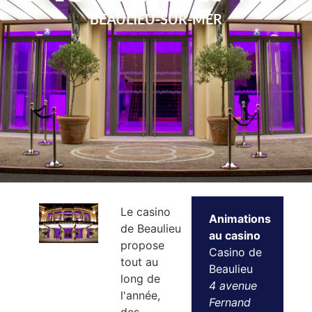
BEAULIEU-SUR-MER
Le casino
Animations
de Beaulieu
au casino
propose
Casino de
tout au
Beaulieu
long de
4 avenue
l'année,
Fernand