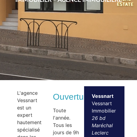
L'agence
Ouvertures
Vessnart
Vessnart
Vessnart
est un
Toute
Immobilier
expert
l'année.
26 bd
hautement
Tous les
Maréchal
spécialisé
jours de 9h
Leclerc