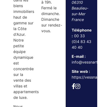
dans les
à 19h.
06310
biens
Fermé le
Beaulieu-
immobiliers
dimanche.
sur-Mer
haut de
Dimanche
France
gamme sur
sur rendez-
la Côte
Téléphone
vous.
d'Azur.
:
00 33
Notre
(0)4 83 43
petite
40 40
équipe
E-mail :
dynamique
info@vessnart.com
est
concentrée
Site web :
sur la
https://vessnart.c
vente des
villas et
appartements
de luxe.
Nous