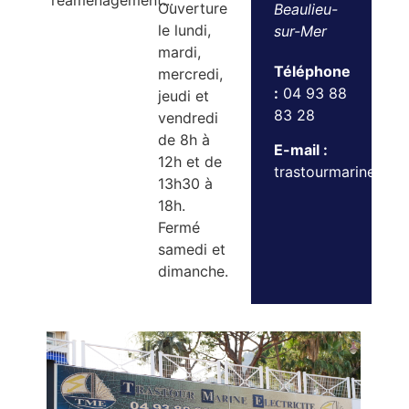
réaménagement...
Ouverture
Beaulieu-
le lundi,
sur-Mer
mardi,
Téléphone
mercredi,
:
04 93 88
jeudi et
83 28
vendredi
de 8h à
E-mail :
12h et de
trastourmarinebeau
13h30 à
18h.
Fermé
samedi et
dimanche.