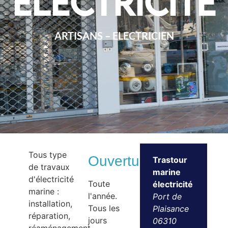
électricité
ARTISANS – ELECTRICIEN
Tous type
Ouvertures
Trastour
de travaux
marine
d'électricité
Toute
électricité
marine :
l'année.
Port de
installation,
Tous les
Plaisance
réparation,
jours
06310