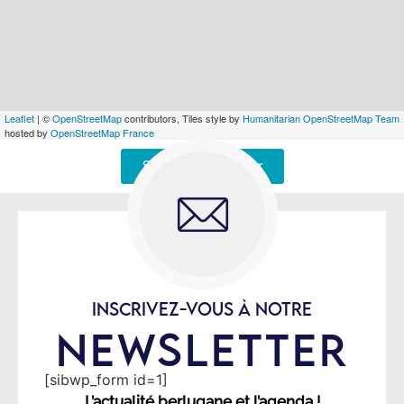
Leaflet
| ©
OpenStreetMap
contributors, Tiles style by
Humanitarian OpenStreetMap Team
hosted by
OpenStreetMap France
Signaler une erreur
INSCRIVEZ-VOUS À NOTRE
NEWSLETTER
[sibwp_form id=1]
L’actualité berlugane et l’agenda !