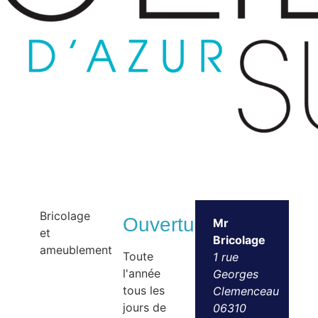
BRICOLAGE
Bricolage
Ouvertures
Mr
et
Bricolage
ameublement
Toute
1 rue
l'année
Georges
tous les
Clemenceau
jours de
06310