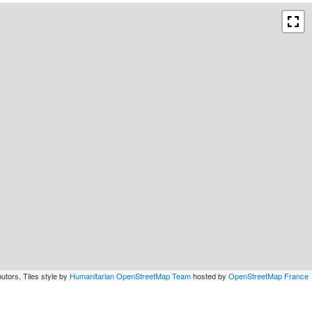
utors, Tiles style by
Humanitarian OpenStreetMap Team
hosted by
OpenStreetMap France