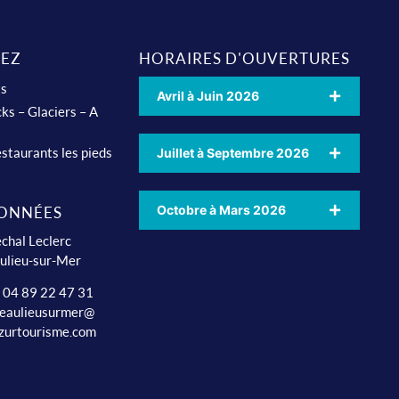
EZ
HORAIRES D'OUVERTURES
ts
Avril à Juin 2026
ks – Glaciers – A
staurants les pieds
Juillet à Septembre 2026
Octobre à Mars 2026
ONNÉES
chal Leclerc
ulieu-sur-Mer
: 04 89 22 47 31
beaulieusurmer@
zurtourisme.com