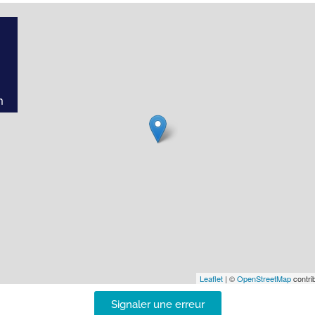
m
Leaflet
| ©
OpenStreetMap
contrib
Signaler une erreur