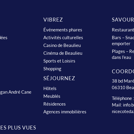
VIBREZ
SAVOUR
Événements phares
Restauran
dées
Activités culturelles
Bars – Snac
emporter
Casino de Beaulieu
Plages – Re
Cinéma de Beaulieu
dans l’eau
Sports et Loisirs
Shopping
COORD
SÉJOURNEZ
38 bd Maré
06310 Bea
Hôtels
ugan André Cane
Meublés
Téléphone 
Résidences
Mail:
info.
nicecoteda
Agences immobilières
LES PLUS VUES