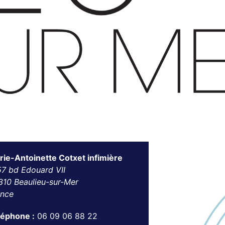
rie-Antoinette Cotxet infimière
57 bd Edouard VII
310 Beaulieu-sur-Mer
ance
léphone :
06 09 06 88 22